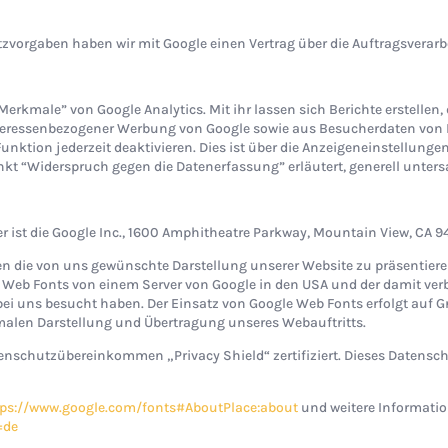
tzvorgaben haben wir mit Google einen Vertrag über die Auftragsverar
rkmale” von Google Analytics. Mit ihr lassen sich Berichte erstellen, 
eressenbezogener Werbung von Google sowie aus Besucherdaten von Dr
unktion jederzeit deaktivieren. Dies ist über die Anzeigeneinstellung
nkt “Widerspruch gegen die Datenerfassung” erläutert, generell unters
 ist die Google Inc., 1600 Amphitheatre Parkway, Mountain View, CA 9
en die von uns gewünschte Darstellung unserer Website zu präsentier
le Web Fonts von einem Server von Google in den USA und der damit ve
ei uns besucht haben. Der Einsatz von Google Web Fonts erfolgt auf Grund
imalen Darstellung und Übertragung unseres Webauftritts.
enschutzübereinkommen „Privacy Shield“ zertifiziert. Dieses Datensc
tps://www.google.com/fonts#AboutPlace:about
und weitere Informati
=de