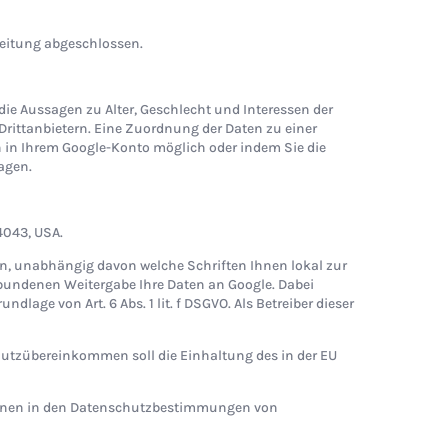
beitung abgeschlossen.
die Aussagen zu Alter, Geschlecht und Interessen der
ittanbietern. Eine Zuordnung der Daten zu einer
en in Ihrem Google-Konto möglich oder indem Sie die
agen.
4043, USA.
en, unabhängig davon welche Schriften Ihnen lokal zur
rbundenen Weitergabe Ihre Daten an Google. Dabei
lage von Art. 6 Abs. 1 lit. f DSGVO. Als Betreiber dieser
hutzübereinkommen soll die Einhaltung des in der EU
onen in den Datenschutzbestimmungen von