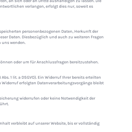
iten, an sich oder an Dritte aushändigen zu lassen. Die
twortlichen verlangen, erfolgt dies nur, soweit es
espeicherten personenbezogenen Daten, Herkunft der
eser Daten. Diesbezüglich und auch zu weiteren Fragen
n uns wenden.
 können oder um für Anschlussfragen bereitzustehen.
s. 1 lit. a DSGVO). Ein Widerruf Ihrer bereits erteilten
um Widerruf erfolgten Datenverarbeitungsvorgänge bleibt
peicherung widerrufen oder keine Notwendigkeit der
ührt.
alt verbleibt auf unserer Website, bis er vollständig