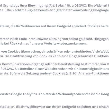
undlage Ihrer Einwilligung (Art. 6 Abs. 1 lit. a DSGVO). Ein Widerruf Ih
Mail. Die Rechtmäßigkeit bereits erfolgter Datenverarbeitungsvorgänge
ateien, die Ihr Webbrowser auf Ihrem Endgerät speichert. Cookies helf
werden nach Ende Ihrer Browser-Sitzung von selbst gelöscht. Hingegen
, Sie bei Rückkehr auf unserer Website wiederzuerkennen.
on Cookies überwachen, einschränken oder unterbinden. Viele Webbro
. Die Deaktivierung von Cookies kann eine eingeschränkte Funktional
er Kommunikationsvorgänge oder der Bereitstellung bestimmter, von 
it. f DSGVO. Als Betreiber dieser Website haben wir ein berechtigtes Int
enste. Sofern die Setzung anderer Cookies (z.B. für Analyse-Funktione
stes Google Analytics. Anbieter des Webanalysedienstes ist die Goog
extdateien, die Ihr Webbrowser auf Ihrem Endgerät speichert und eine