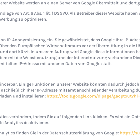
er Website werden an einen Server von Google übermittelt und dort ges
lage von Art. 6 Abs. 1 lit. f DSGVO. Als Betreiber dieser Website haben 
Werbung zu optimieren.
ion IP-Anonymisierung ein. Sie gewährleistet, dass Google Ihre IP-Adr
ber den Europäischen Wirtschaftsraum vor der Übermittlung in die U
gt und dort kürzt. In unserem Auftrag wird Google diese Informatione
itere mit der Websitenutzung und der Internetnutzung verbundene Die
ttelten IP-Adresse mit anderen Daten von Google statt.
hinderbar. Einige Funktionen unserer Website könnten dadurch jedoch
nschließlich Ihrer IP-Adresse mitsamt anschließender Verarbeitung du
laden und installieren:
https://tools.google.com/dlpage/gaoptout?hl
ics verhindern, indem Sie auf folgenden Link klicken. Es wird ein Opt-
e Analytics deaktivieren.
alytics finden Sie in der Datenschutzerklärung von Google:
https://s