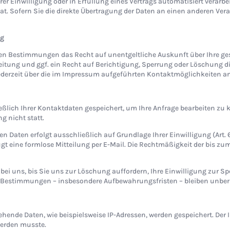
rer Einwilligung oder in Erfüllung eines Vertrags automatisiert verarbe
. Sofern Sie die direkte Übertragung der Daten an einen anderen Veran
ng
hen Bestimmungen das Recht auf unentgeltliche Auskunft über Ihre g
tung und ggf. ein Recht auf Berichtigung, Sperrung oder Löschung di
derzeit über die im Impressum aufgeführten Kontaktmöglichkeiten a
eßlich Ihrer Kontaktdaten gespeichert, um Ihre Anfrage bearbeiten zu
g nicht statt.
Daten erfolgt ausschließlich auf Grundlage Ihrer Einwilligung (Art. 6 Ab
nügt eine formlose Mitteilung per E-Mail. Die Rechtmäßigkeit der bis z
bei uns, bis Sie uns zur Löschung auffordern, Ihre Einwilligung zur S
 Bestimmungen – insbesondere Aufbewahrungsfristen – bleiben unber
de Daten, wie beispielsweise IP-Adressen, werden gespeichert. Der Inh
werden musste.